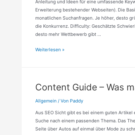
Anleitung und Ideen für eine umfassende Ke
Erweiterung bestehender Webseiten). Die Basi
monatlichen Suchanfragen. Je höher, desto größ
die Konkurrenz. Difficulty: Geschätzte Schwier
desto mehr Wettbewerb gibt …
Keyword-
Weiterlesen »
Recherche:
Anleitung
und
Tipps
Content Guide – Was ma
Allgemein
/ Von
Paddy
Aus SEO Sicht gibt es bei einem guten Artikel
Suche nach einem passenden Thema. Das Thema 
Seite über Autos auf einmal über Mode zu sch