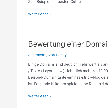
Zum Beispiel die besten Outfits …
Content
Weiterlesen »
Guide
–
Was
macht
Bewertung einer Domain
einen
guten
Allgemein
/ Von
Paddy
Artikel
Einige Domains sind deutlich mehr wert als and
aus
/ Texte / Layout usw.) sicherlich mehr als 10
Beispiel-Domain tante-emmas-strick-blog.de s
ist. Folgende Kriterien spielen eine Rolle be
Bewertung
Weiterlesen »
einer