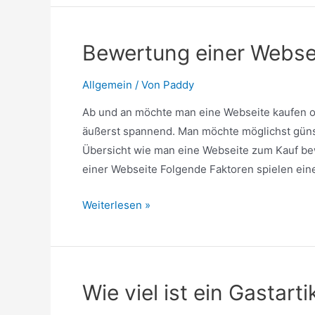
Domain
/
Domain
Bewertung einer Websei
only,
kein
Allgemein
/ Von
Paddy
Inhalt
Ab und an möchte man eine Webseite kaufen od
äußerst spannend. Man möchte möglichst günst
Übersicht wie man eine Webseite zum Kauf bew
einer Webseite Folgende Faktoren spielen eine
Bewertung
Weiterlesen »
einer
Webseite
(Kauf
Inhalt
Wie viel ist ein Gastarti
+