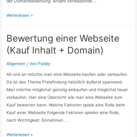
der Domainbewertung: Anzahl verweisende …
Bewertung
Weiterlesen »
einer
Domain
Bewertung einer Webseite
/
Domain
(Kauf Inhalt + Domain)
only,
kein
Allgemein
/ Von
Paddy
Inhalt
Ab und an möchte man eine Webseite kaufen oder verkaufen.
Da ist das Thema Preisfindung natürlich äußerst spannend.
Man möchte möglichst günstig einkaufen und möglichst teuer
verkaufen. Hier eine Übersicht wie man eine Webseite zum
Kauf bewerten kann. Welche Faktoren spiele eine Rolle beim
Kauf einer Webseite Folgende Faktoren spielen eine Rolle,
nach Wichtigkeit: Einnahmen …
Bewertung
Weiterlesen »