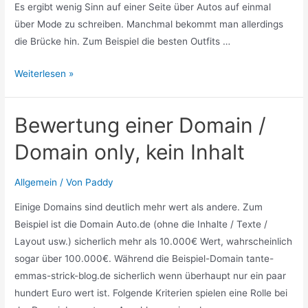
Es ergibt wenig Sinn auf einer Seite über Autos auf einmal
über Mode zu schreiben. Manchmal bekommt man allerdings
die Brücke hin. Zum Beispiel die besten Outfits …
Content
Weiterlesen »
Guide
–
Bewertung einer Domain /
Was
macht
Domain only, kein Inhalt
einen
guten
Allgemein
/ Von
Paddy
Artikel
Einige Domains sind deutlich mehr wert als andere. Zum
aus
Beispiel ist die Domain Auto.de (ohne die Inhalte / Texte /
Layout usw.) sicherlich mehr als 10.000€ Wert, wahrscheinlich
sogar über 100.000€. Während die Beispiel-Domain tante-
emmas-strick-blog.de sicherlich wenn überhaupt nur ein paar
hundert Euro wert ist. Folgende Kriterien spielen eine Rolle bei