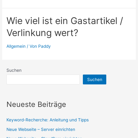
einer
Webseite
Wie viel ist ein Gastartikel /
(Kauf
Inhalt
Verlinkung wert?
+
Domain)
Allgemein
/ Von
Paddy
Suchen
Suchen
Neueste Beiträge
Keyword-Recherche: Anleitung und Tipps
Neue Webseite – Server einrichten